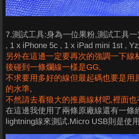
7.測試工具:身為一位果粉,測試工具一定都是Ap
, 1 x iPhone 5c , 1 x iPad mini 1s
另外在這邊一定要再次的強調一下線材
後碰到一條爛線一樣是GG,
不求要用多好的線但最起碼也要是用
的水準,
不然請去看狼大的推薦線材吧,裡面也
在這邊我使用了兩條原廠線還有一條經過
lightning線來測試.Micro USB則是