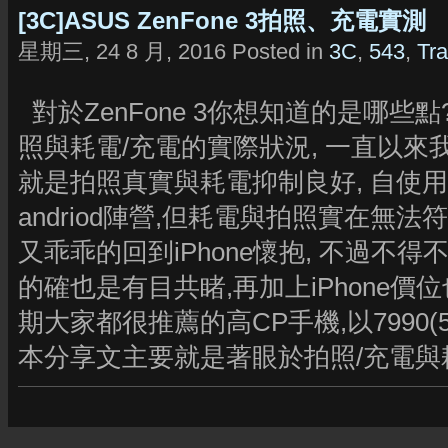
[3C]ASUS ZenFone 3拍照、充電實測
星期三, 24 8 月, 2016 Posted in
3C
,
543
,
Tra
對於ZenFone 3你想知道的是哪些點
照與耗電/充電的實際狀況, 一直以來我
就是拍照真實與耗電抑制良好, 自使
andriod陣營,但耗電與拍照實在無法符
又乖乖的回到iPhone懷抱, 不過不得不
的確也是有目共睹,再加上iPhone價位也
期大家都很推薦的高CP手機,以7990(
本分享文主要就是著眼於拍照/充電與耗