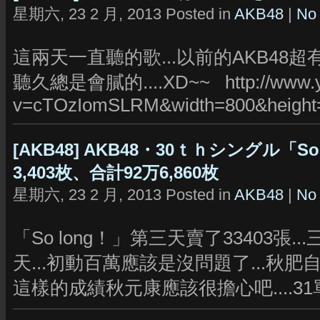
星期六, 23 2 月, 2013 Posted in
AKB48
|
No
這兩天一直聽的歌...以前的AKB48超有殺
聽久總是會膩的....XD~~ http://www.yo
v=cTOzIomSLRM&width=800&height
[AKB48] AKB48・30ｔｈシングル「
3,403枚、合計92万6,860枚
星期六, 23 2 月, 2013 Posted in
AKB48
|
No
「So long！」第三天賣了33403張...
天...初動百萬應該是沒問題了...秋肥自
這樣的成績秋元康應該很擔心吧....31