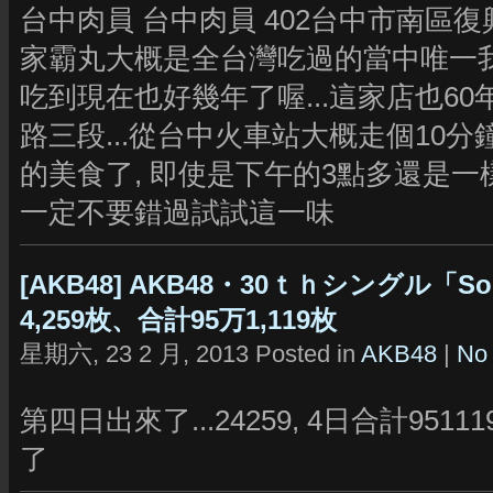
台中肉員 台中肉員 402台中市南區復興路三
家霸丸大概是全台灣吃過的當中唯一
吃到現在也好幾年了喔...這家店也60
路三段...從台中火車站大概走個10分
的美食了, 即使是下午的3點多還是一
一定不要錯過試試這一味
[AKB48] AKB48・30ｔｈシングル「
4,259枚、合計95万1,119枚
星期六, 23 2 月, 2013 Posted in
AKB48
|
No
第四日出來了...24259, 4日合計9511
了