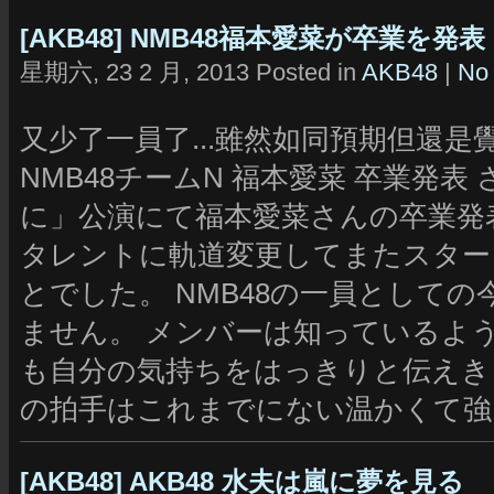
[AKB48] NMB48福本愛菜が卒業を発表
星期六, 23 2 月, 2013 Posted in
AKB48
|
No
又少了一員了...雖然如同預期但還是覺得
NMB48チームN 福本愛菜 卒業発
に」公演にて福本愛菜さんの卒業発
タレントに軌道変更してまたスター
とでした。 NMB48の一員として
ません。 メンバーは知っているよ
も自分の気持ちをはっきりと伝えき
の拍手はこれまでにない温かくて強
[AKB48] AKB48 水夫は嵐に夢を見る