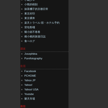
小熊的樹刻
抹茶糰子的京都日常
東京封印
東京裸奔
楽天トラベル:宿・ホテル予約
背包客棧
豬小妞不卷卷
賴小賴的旅遊日誌
食べログ
朋友
Josephtina
Purefotography
生活
Facebook
PCHOME
Yahoo JP
Yahoo!
Yahoo! USA
Youtube
樂天市場
彙整