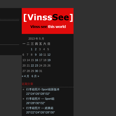
2013 年 5 月
一
二
三
四
五
六
日
1
2
3
4
5
6
7
8
9
10
11
12
13
14
15
16
17
18
19
20
21
22
23
24
25
26
27
28
29
30
31
« 4 月
6 月 »
近期文章
行李箱照片-Sport箱新版本
22″/24″/26″/28″/32″
行李箱照片 — Sport箱
26″/28″/30″/32″
行李箱照片 — 經典箱
20″/22″/24″/26″/28″/30″