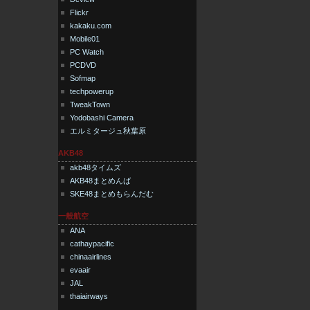
Flickr
kakaku.com
Mobile01
PC Watch
PCDVD
Sofmap
techpowerup
TweakTown
Yodobashi Camera
エルミタージュ秋葉原
AKB48
akb48タイムズ
AKB48まとめんば
SKE48まとめもらんだむ
一般航空
ANA
cathaypacific
chinaairlines
evaair
JAL
thaiairways