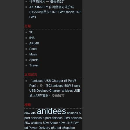
行李箱照片 — 機長箱18″
AIS SIM2FLY 台灣儲值方法介紹
(USSD/信用卡/LINE PAY/Rabbit LINE
PAY)
分類
3C
543
AKB48
Food
Music
Sports
Travel
近期留言
「
anidees USB Charger (5 Port/6
Port)
」於〈
[3C] anidees 50W 6 port
USB Desktop Charger anidees USB
桌上型充電器
〉發佈留言
標籤
anidees
80w
AIS
anidees 5
port
anidees 6 port
anidees 24W
anidees
25w
anidees 50w
Anker 40w
LINE PAY
pd
Power Delivery
q5u-pd
q5upd
qc