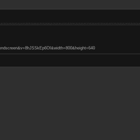
=endscreen&v=8hJSSkEp6OI&width=800&height=640