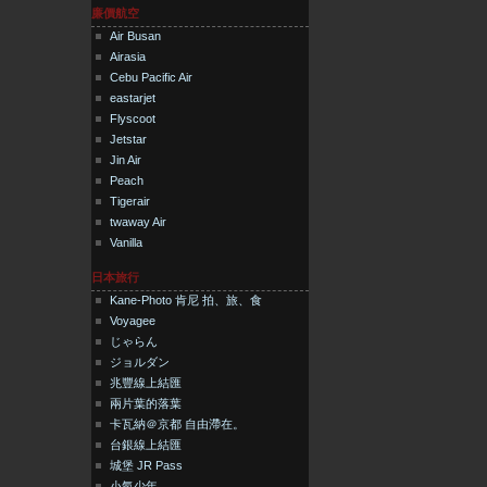
廉價航空
Air Busan
Airasia
Cebu Pacific Air
eastarjet
Flyscoot
Jetstar
Jin Air
Peach
Tigerair
twaway Air
Vanilla
日本旅行
Kane-Photo 肯尼 拍、旅、食
Voyagee
じゃらん
ジョルダン
兆豐線上結匯
兩片葉的落葉
卡瓦納＠京都 自由滯在。
台銀線上結匯
城堡 JR Pass
小氣少年