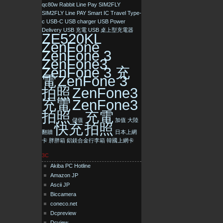
qc80w
Rabbit Line Pay
SIM2FLY
SIM2FLY Line PAY
Smart IC
Travel
Type-
c
USB-C
USB charger
USB Power
Delivery
USB 充電
USB 桌上型充電器
ZE520KL
ZenFone
ZenFone 3
ZenFone3
ZenFone 3 充
電
ZenFone 3
拍照
ZenFone3
充電
ZenFone3
拍照
充電
儲值
加值
大陸
快充
拍照
翻牆
日本上網
卡
胖胖箱
鋁鎂合金行李箱
韓國上網卡
3C
Akiba PC Hotline
Amazon JP
Ascii JP
Biccamera
coneco.net
Dcpreview
Dcview