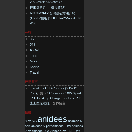
20″/22″/24″/26″/28″/30″
行李箱照片 — 機長箱18″
AIS SIM2FLY 台灣儲值方法介紹
(USSD/信用卡/LINE PAY/Rabbit LINE
PAY)
分類
3C
543
AKB48
Food
Music
Sports
Travel
近期留言
「
anidees USB Charger (5 Port/6
Port)
」於〈
[3C] anidees 50W 6 port
USB Desktop Charger anidees USB
桌上型充電器
〉發佈留言
標籤
anidees
80w
AIS
anidees 5
port
anidees 6 port
anidees 24W
anidees
25w
anidees 50w
Anker 40w
LINE PAY