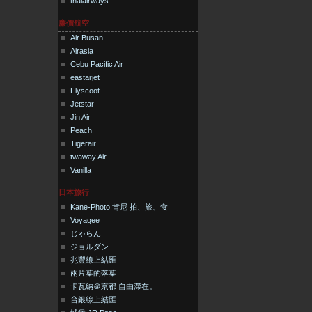
thaiairways
廉價航空
Air Busan
Airasia
Cebu Pacific Air
eastarjet
Flyscoot
Jetstar
Jin Air
Peach
Tigerair
twaway Air
Vanilla
日本旅行
Kane-Photo 肯尼 拍、旅、食
Voyagee
じゃらん
ジョルダン
兆豐線上結匯
兩片葉的落葉
卡瓦納＠京都 自由滯在。
台銀線上結匯