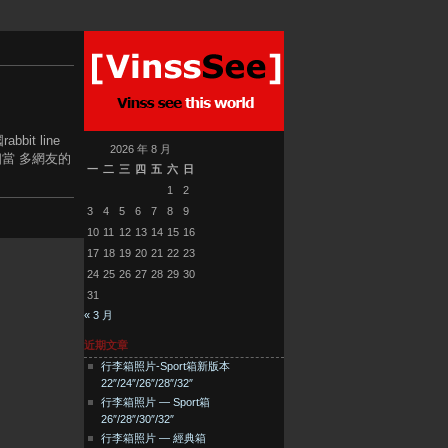
it line
2026 年 8 月
相當 多網友的
一
二
三
四
五
六
日
1
2
3
4
5
6
7
8
9
10
11
12
13
14
15
16
17
18
19
20
21
22
23
24
25
26
27
28
29
30
31
« 3 月
近期文章
行李箱照片-Sport箱新版本
22″/24″/26″/28″/32″
行李箱照片 — Sport箱
26″/28″/30″/32″
行李箱照片 — 經典箱