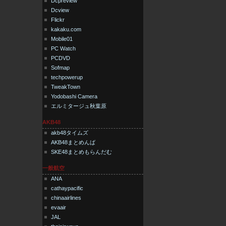
Dcpreview
Dcview
Flickr
kakaku.com
Mobile01
PC Watch
PCDVD
Sofmap
techpowerup
TweakTown
Yodobashi Camera
エルミタージュ秋葉原
AKB48
akb48タイムズ
AKB48まとめんば
SKE48まとめもらんだむ
一般航空
ANA
cathaypacific
chinaairlines
evaair
JAL