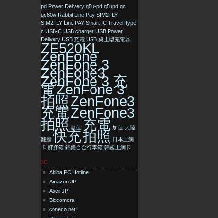
pd
Power Delivery
q5u-pd
q5upd
qc
qc80w
Rabbit Line Pay
SIM2FLY
SIM2FLY Line PAY
Smart IC
Travel
Type-
c
USB-C
USB charger
USB Power
Delivery
USB 充電
USB 桌上型充電器
ZE520KL
ZenFone
ZenFone 3
ZenFone3
ZenFone 3 充
電
ZenFone 3
拍照
ZenFone3
充電
ZenFone3
拍照
充電
儲值
加值
大陸
快充
拍照
翻牆
日本上網
卡
胖胖箱
鋁鎂合金行李箱
韓國上網卡
3C
Akiba PC Hotline
Amazon JP
Ascii JP
Biccamera
coneco.net