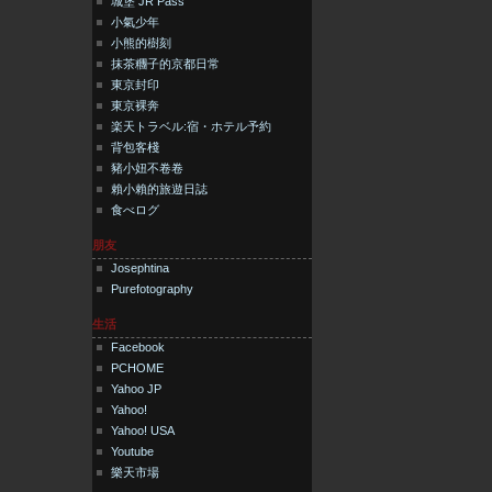
城堡 JR Pass
小氣少年
小熊的樹刻
抹茶糰子的京都日常
東京封印
東京裸奔
楽天トラベル:宿・ホテル予約
背包客棧
豬小妞不卷卷
賴小賴的旅遊日誌
食べログ
朋友
Josephtina
Purefotography
生活
Facebook
PCHOME
Yahoo JP
Yahoo!
Yahoo! USA
Youtube
樂天市場