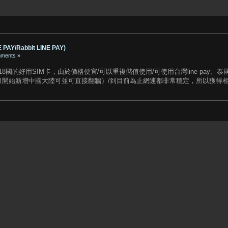
Y/Rabbit LINE PAY)
ments »
國的好用SIM卡，由於價格便宜/可以重複儲值使用/可使用台灣line pay、泰國rabb
8年7月開始新增中國大陸可並可直接翻牆）/到目前為止網速都非常穩定，所以獲得