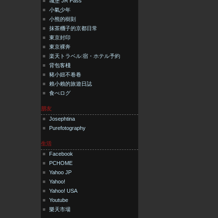
城堡 JR Pass
小氣少年
小熊的樹刻
抹茶糰子的京都日常
東京封印
東京裸奔
楽天トラベル:宿・ホテル予約
背包客棧
豬小妞不卷卷
賴小賴的旅遊日誌
食べログ
朋友
Josephtina
Purefotography
生活
Facebook
PCHOME
Yahoo JP
Yahoo!
Yahoo! USA
Youtube
樂天市場