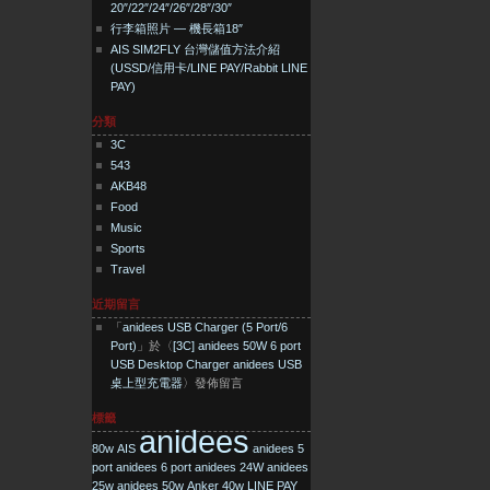
20″/22″/24″/26″/28″/30″
行李箱照片 — 機長箱18″
AIS SIM2FLY 台灣儲值方法介紹
(USSD/信用卡/LINE PAY/Rabbit LINE
PAY)
分類
3C
543
AKB48
Food
Music
Sports
Travel
近期留言
「
anidees USB Charger (5 Port/6
Port)
」於〈
[3C] anidees 50W 6 port
USB Desktop Charger anidees USB
桌上型充電器
〉發佈留言
標籤
anidees
80w
AIS
anidees 5
port
anidees 6 port
anidees 24W
anidees
25w
anidees 50w
Anker 40w
LINE PAY