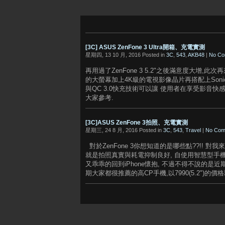
[3C] ASUS ZenFone 3 Ultra開箱、充電實測
星期四, 13 10 月, 2016 Posted in
3C
,
543
,
AKB48
|
No Co
再用過了ZenFone 3 5.2"之後滿意度大增,此次再來試試看
的大螢幕加上4K級的電視影像晶片再搭配上SonicM
與QC 3.0快充技術可以讓 使用者在享受影音快感
大家參考.
[3C]ASUS ZenFone 3拍照、充電實測
星期三, 24 8 月, 2016 Posted in
3C
,
543
,
Travel
|
No Com
對於ZenFone 3你想知道的是哪些點??!! 
就是拍照真實與耗電抑制良好, 自使用智慧型手機以來
又乖乖的回到iPhone懷抱, 不過不得不說的是近期a
期大家都很推薦的高CP手機,以7990(5.2")