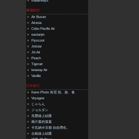
thaiairways
廉價航空
Air Busan
Airasia
Cebu Pacific Air
eastarjet
Flyscoot
Jetstar
Jin Air
Peach
Tigerair
twaway Air
Vanilla
日本旅行
Kane-Photo 肯尼 拍、旅、食
Voyagee
じゃらん
ジョルダン
兆豐線上結匯
兩片葉的落葉
卡瓦納＠京都 自由滯在。
台銀線上結匯