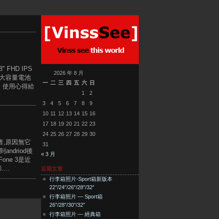
 FHD IPS
2026 年 8 月
h大容量電池
一
二
三
四
五
六
日
的 使用心得給
1
2
3
4
5
6
7
8
9
10
11
12
13
14
15
16
17
18
19
20
21
22
23
24
25
26
27
28
29
30
者,原因無它
31
ndriod後
« 3 月
one 3是近
..
近期文章
行李箱照片-Sport箱新版本
22″/24″/26″/28″/32″
行李箱照片 — Sport箱
26″/28″/30″/32″
行李箱照片 — 經典箱