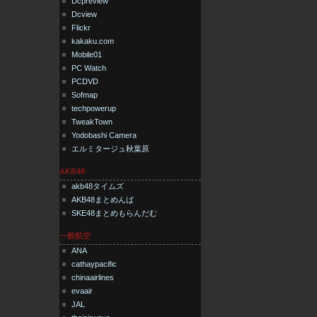
Dcpreview
Dcview
Flickr
kakaku.com
Mobile01
PC Watch
PCDVD
Sofmap
techpowerup
TweakTown
Yodobashi Camera
エルミタージュ秋葉原
AKB48
akb48タイムズ
AKB48まとめんば
SKE48まとめもらんだむ
一般航空
ANA
cathaypacific
chinaairlines
evaair
JAL