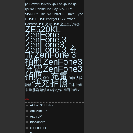
pd
Power Delivery
q5u-pd
q5upd
qc
qc80w
Rabbit Line Pay
SIM2FLY
SIM2FLY Line PAY
Smart IC
Travel
Type-
c
USB-C
USB charger
USB Power
Delivery
USB 充電
USB 桌上型充電器
ZE520KL
ZenFone
ZenFone 3
ZenFone3
ZenFone 3 充
電
ZenFone 3
拍照
ZenFone3
充電
ZenFone3
拍照
充電
儲值
加值
大陸
快充
拍照
翻牆
日本上網
卡
胖胖箱
鋁鎂合金行李箱
韓國上網卡
3C
Akiba PC Hotline
Amazon JP
Ascii JP
Biccamera
coneco.net