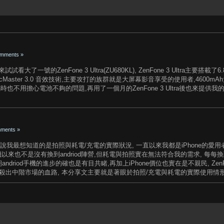
mments »
大了一號的ZenFone 3 Ultra(ZU680KL), ZenFone 3 Ultra主要搭載了6.8"
aster 3.0 音效技術,主要攻打的族群就是大屏幕影音享受的使用者,4600mA
時也不用擔心電池不夠的問題,再用了一個月的ZenFone 3 Ultra後也來提供我
ments »
對我來說我最想知道的是拍照與耗電/充電的實際狀況, 一直以來我都是iPhone的愛用
也不是沒有換到andriod陣營,但耗電與拍照實在無法符合我的需求, 每每換到a
ndriod手機的進步的確也是有目共睹,再加上iPhone價位也實在是不親民, ZenF
的價格殺出中階市場的血路, 本分享文主要就是著眼於拍照/充電與耗電的實際使用情形..