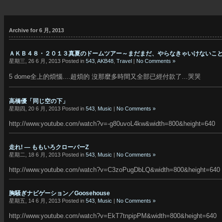
Archive for 6 月, 2013
ＡＫＢ４８・２０１３真夏のドームツアー～まだまだ、やらなきゃいけないこ
星期三, 26 6 月, 2013 Posted in
543
,
AKB48
,
Travel
|
No Comments »
5 dome全上的煩惱....超煩的 沒那麼多時間又全部已經付款了...哭哭
高橋優「同じ空の下」
星期四, 20 6 月, 2013 Posted in
543
,
Music
|
No Comments »
http://www.youtube.com/watch?v=-g80uvoL4kw&width=800&height=640
走れ! — ももいろクローバーZ
星期二, 18 6 月, 2013 Posted in
543
,
Music
|
No Comments »
http://www.youtube.com/watch?v=C3zoPugDbLQ&width=800&height=640
胸騒ぎナビゲーション／Goosehouse
星期五, 14 6 月, 2013 Posted in
543
,
Music
|
No Comments »
http://www.youtube.com/watch?v=EkT7tnpipPM&width=800&height=640