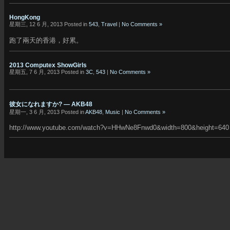
HongKong
星期三, 12 6 月, 2013 Posted in
543
,
Travel
|
No Comments »
跑了兩天的香港，好累。
2013 Computex ShowGirls
星期五, 7 6 月, 2013 Posted in
3C
,
543
|
No Comments »
彼女になれますか? — AKB48
星期一, 3 6 月, 2013 Posted in
AKB48
,
Music
|
No Comments »
http://www.youtube.com/watch?v=HHwNe8Fnwd0&width=800&height=640